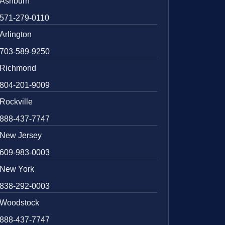
Ashburn
571-279-0110
Arlington
703-589-9250
Richmond
804-201-9009
Rockville
888-437-7747
New Jersey
609-983-0003
New York
838-292-0003
Woodstock
888-437-7747