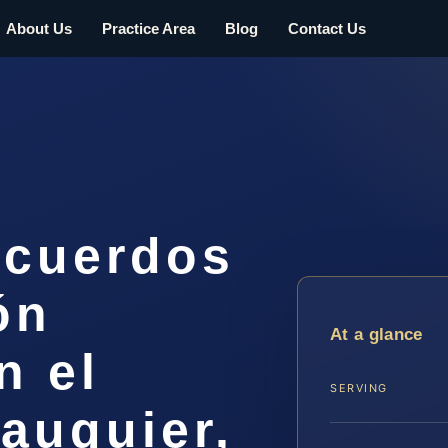
About Us
Practice Area
Blog
Contact Us
Acuerdos
ón
At a glance
n el
SERVING
auquier,