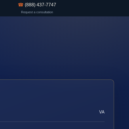
☎
(888) 437-7747
Request a consultation
VA