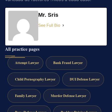
Mr. Sris
See Full Bio
All practice pages
Attempt Lawyer
Bank Fraud Lawyer
Child Pornography Lawyer
DUI Defense Lawyer
Family Lawyer
Murder Defense Lawyer