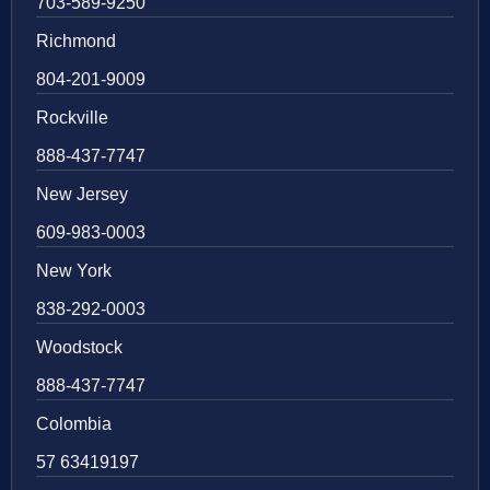
703-589-9250
Richmond
804-201-9009
Rockville
888-437-7747
New Jersey
609-983-0003
New York
838-292-0003
Woodstock
888-437-7747
Colombia
57 63419197