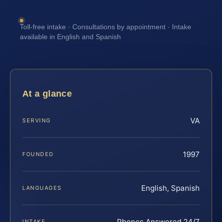
Toll-free intake · Consultations by appointment · Intake
available in English and Spanish
At a glance
VA
SERVING
1997
FOUNDED
English, Spanish
LANGUAGES
Phones Answered 24/7
INTAKE