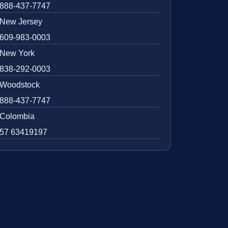
888-437-7747
New Jersey
609-983-0003
New York
838-292-0003
Woodstock
888-437-7747
Colombia
57 63419197