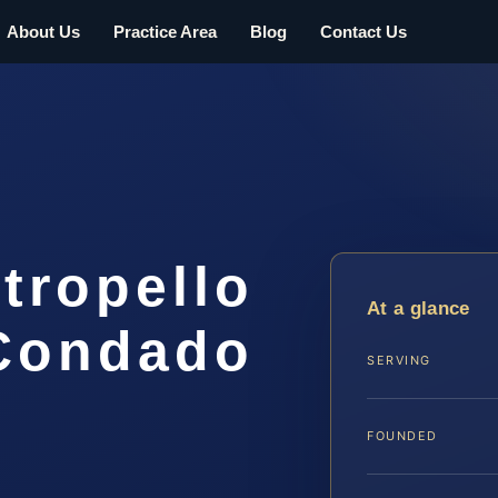
About Us
Practice Area
Blog
Contact Us
tropello
At a glance
 Condado
SERVING
FOUNDED