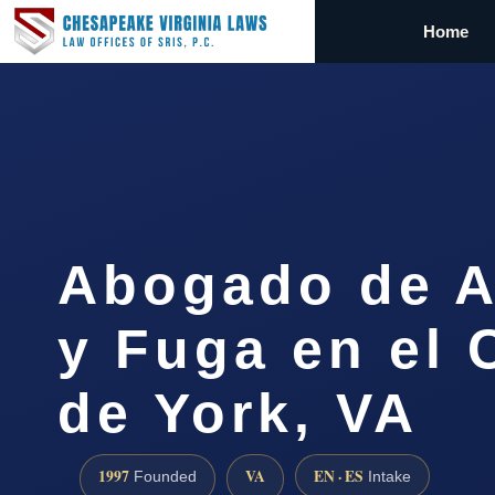
Home
Abogado de A
y Fuga en el
de York, VA
1997
VA
EN · ES
Founded
Intake