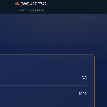
☎
(888) 437-7747
Request a consultation
VA
1997