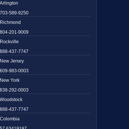
Arlington
703-589-9250
Richmond
804-201-9009
Rockville
888-437-7747
New Jersey
609-983-0003
New York
838-292-0003
Woodstock
888-437-7747
Colombia
57 63419197