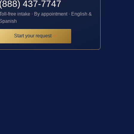
(888) 437-7747
Toll-free intake · By appointment · English &
Spanish
Start your request