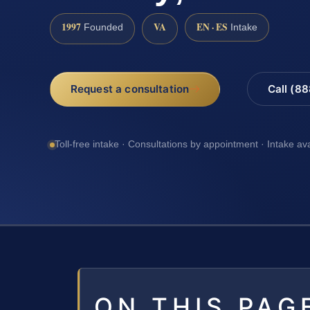
1997
VA
EN · ES
Founded
Intake
Request a consultation
Call (8
Toll-free intake · Consultations by appointment · Intake av
ON THIS PAG