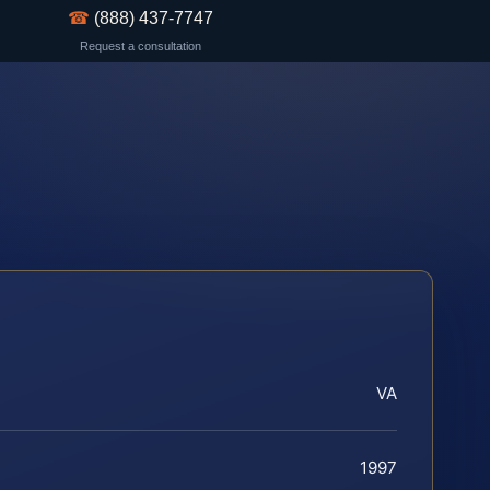
☎
(888) 437-7747
Request a consultation
VA
1997