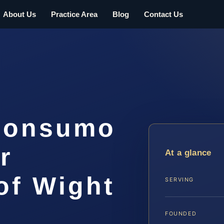
About Us
Practice Area
Blog
Contact Us
Consumo
r
At a glance
of Wight
SERVING
FOUNDED