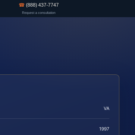
☎
(888) 437-7747
Request a consultation
VA
1997