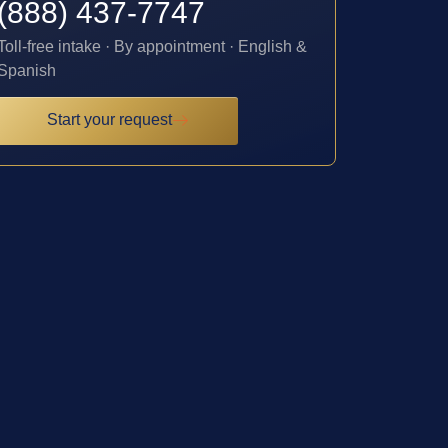
(888) 437-7747
Toll-free intake · By appointment · English &
Spanish
Start your request