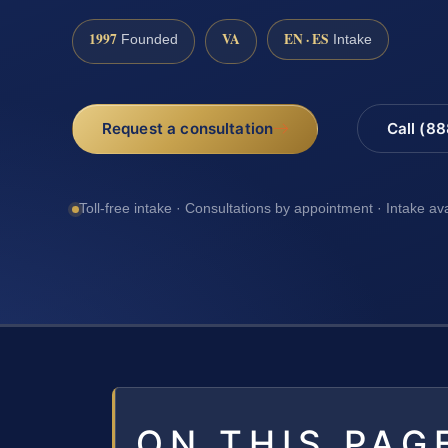
1997
VA
EN · ES
Founded
Intake
Request a consultation
Call (8
Toll-free intake · Consultations by appointment · Intake av
ON THIS PAG