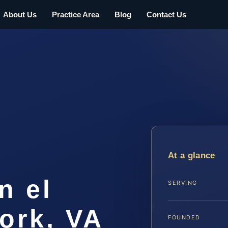
About Us
Practice Area
Blog
Contact Us
At a glance
n el
SERVING
ork, VA
FOUNDED