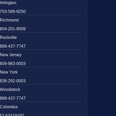
Arlington
703-589-9250
Richmond
804-201-9009
Rockville
888-437-7747
New Jersey
609-983-0003
New York
838-292-0003
Woodstock
888-437-7747
Colombia
57 63419197