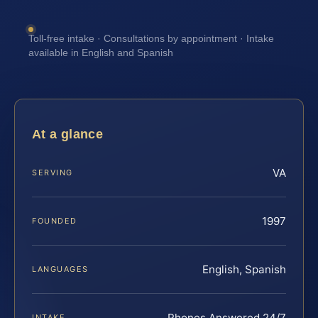
Toll-free intake · Consultations by appointment · Intake
available in English and Spanish
At a glance
VA
SERVING
1997
FOUNDED
English, Spanish
LANGUAGES
Phones Answered 24/7
INTAKE