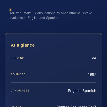
Toll-free intake · Consultations by appointment · Intake
available in English and Spanish
At a glance
VA
SERVING
1997
FOUNDED
English, Spanish
LANGUAGES
Phones Answered 24/7
INTAKE