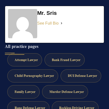
Mr. Sris
See Full Bio
All practice pages
Attempt Lawyer
Bank Fraud Lawyer
Child Pornography Lawyer
DUI Defense Lawyer
Family Lawyer
Murder Defense Lawyer
Rape Defense Lawyer
Reckless Driving Lawyer