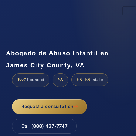
☎
(888) 437-7747
Request a consultation
Abogado de Abuso Infantil en
James City County, VA
1997
VA
EN · ES
Founded
Intake
Request a consultation
Call (888) 437-7747