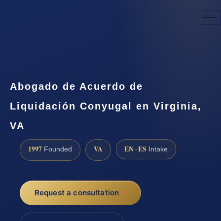
☎
(888) 437-7747
Request a consultation
Abogado de Acuerdo de
Liquidación Conyugal en Virginia,
VA
1997
VA
EN · ES
Founded
Intake
Request a consultation