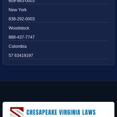
609-983-0003
New York
838-292-0003
Woodstock
888-437-7747
Colombia
57 63419197