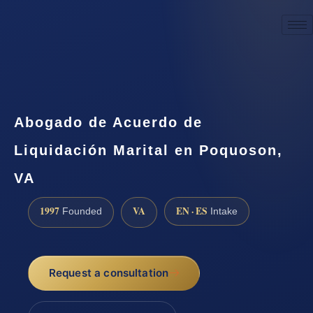
☎
(888) 437-7747
Request a consultation
Abogado de Acuerdo de
Liquidación Marital en Poquoson,
VA
1997
VA
EN · ES
Founded
Intake
Request a consultation