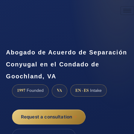
☎
(888) 437-7747
Request a consultation
Abogado de Acuerdo de Separación
Conyugal en el Condado de
Goochland, VA
1997
VA
EN · ES
Founded
Intake
Request a consultation