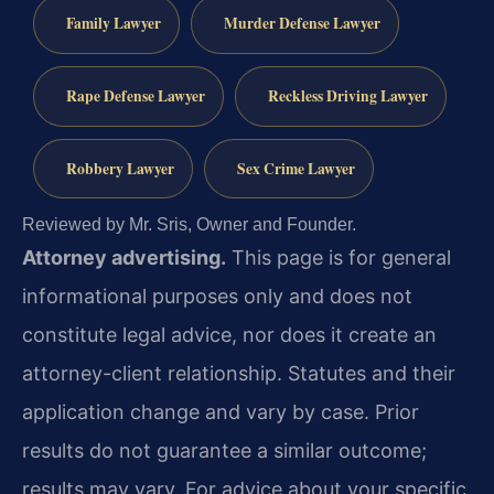
Family Lawyer
Murder Defense Lawyer
Rape Defense Lawyer
Reckless Driving Lawyer
Robbery Lawyer
Sex Crime Lawyer
Reviewed by Mr. Sris, Owner and Founder.
Attorney advertising.
This page is for general
informational purposes only and does not
constitute legal advice, nor does it create an
attorney-client relationship. Statutes and their
application change and vary by case. Prior
results do not guarantee a similar outcome;
results may vary. For advice about your specific