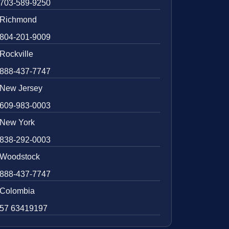
703-589-9250
Richmond
804-201-9009
Rockville
888-437-7747
New Jersey
609-983-0003
New York
838-292-0003
Woodstock
888-437-7747
Colombia
57 63419197