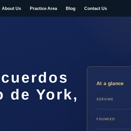
About Us
Practice Area
Blog
Contact Us
Acuerdos
At a glance
 de York,
SERVING
FOUNDED