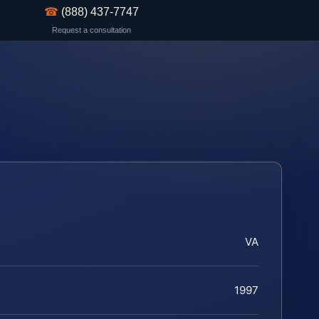
☎
(888) 437-7747
Request a consultation
VA
1997