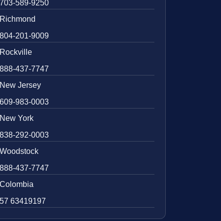
703-589-9250
Richmond
804-201-9009
Rockville
888-437-7747
New Jersey
609-983-0003
New York
838-292-0003
Woodstock
888-437-7747
Colombia
57 63419197