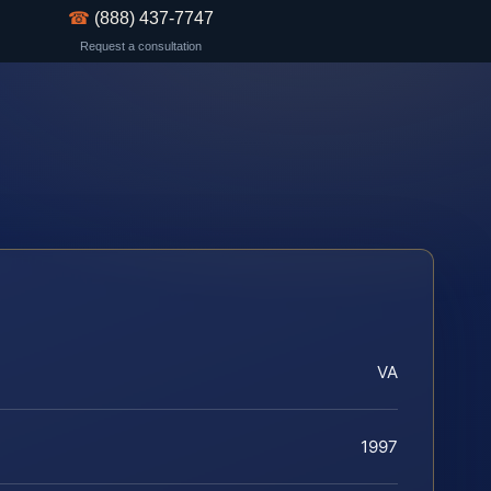
☎
(888) 437-7747
Request a consultation
VA
1997