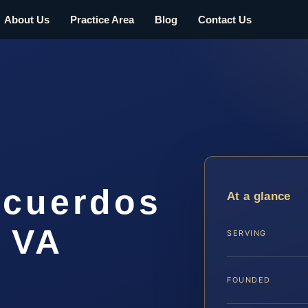
About Us
Practice Area
Blog
Contact Us
Acuerdos
At a glance
 VA
SERVING
FOUNDED