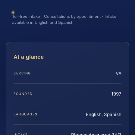
Toll-free intake · Consultations by appointment · Intake
available in English and Spanish
At a glance
VA
SERVING
1997
FOUNDED
English, Spanish
LANGUAGES
Phones Answered 24/7
INTAKE