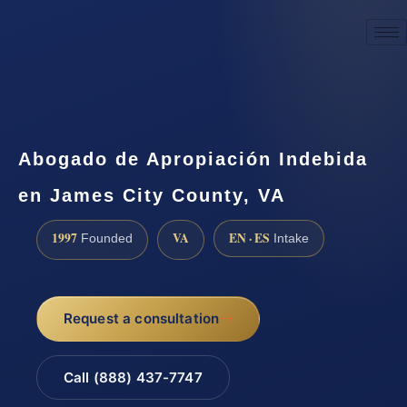
☎
(888) 437-7747
Request a consultation
Abogado de Apropiación Indebida
en James City County, VA
1997
VA
EN · ES
Founded
Intake
Request a consultation
Call (888) 437-7747