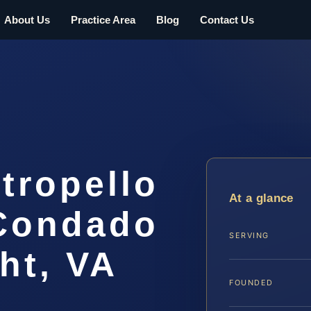
About Us
Practice Area
Blog
Contact Us
tropello
At a glance
 Condado
SERVING
ght, VA
FOUNDED