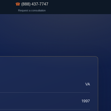
☎
(888) 437-7747
Request a consultation
VA
1997