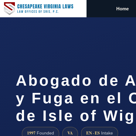
Home
Abogado de A
y Fuga en el
de Isle of Wi
1997
VA
EN · ES
Founded
Intake