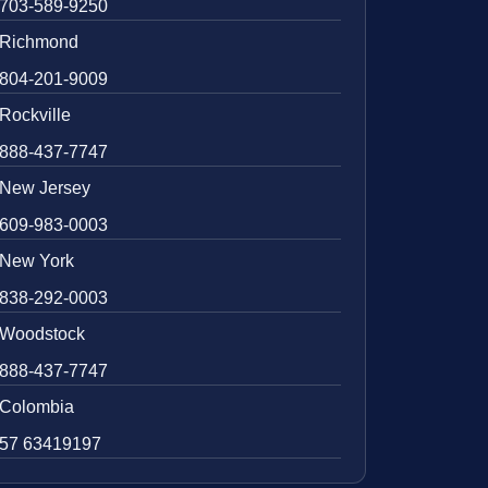
703-589-9250
Richmond
804-201-9009
Rockville
888-437-7747
New Jersey
609-983-0003
New York
838-292-0003
Woodstock
888-437-7747
Colombia
57 63419197