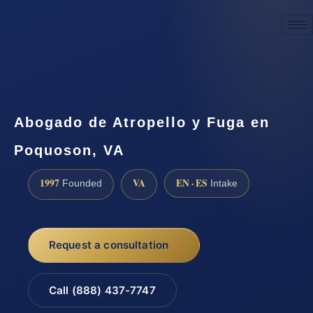
☎
(888) 437-7747
Request a consultation
Abogado de Atropello y Fuga en
Poquoson, VA
1997
VA
EN · ES
Founded
Intake
Request a consultation
Call (888) 437-7747