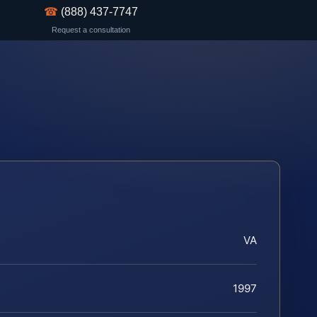
☎
(888) 437-7747
Request a consultation
VA
1997