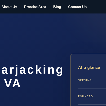
About Us
Practice Area
Blog
Contact Us
arjacking
At a glance
 VA
SERVING
FOUNDED