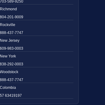
703-589-9250
Richmond
804-201-9009
Rockville
888-437-7747
New Jersey
609-983-0003
New York
838-292-0003
Woodstock
888-437-7747
Colombia
57 63419197