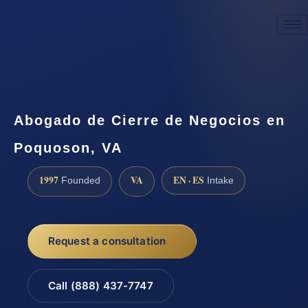
☎
(888) 437-7747
Request a consultation
Abogado de Cierre de Negocios en
Poquoson, VA
1997
VA
EN · ES
Founded
Intake
Request a consultation
Call (888) 437-7747