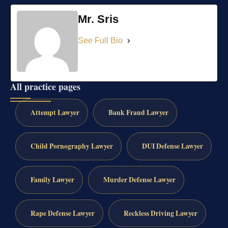
Mr. Sris
See Full Bio
All practice pages
Attempt Lawyer
Bank Fraud Lawyer
Child Pornography Lawyer
DUI Defense Lawyer
Family Lawyer
Murder Defense Lawyer
Rape Defense Lawyer
Reckless Driving Lawyer