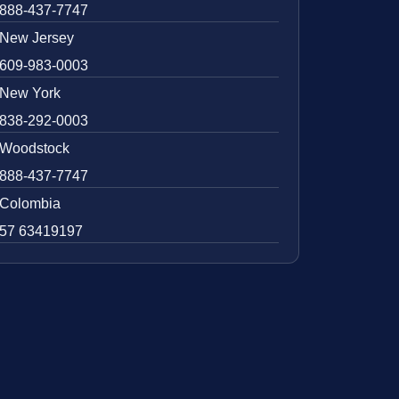
888-437-7747
New Jersey
609-983-0003
New York
838-292-0003
Woodstock
888-437-7747
Colombia
57 63419197