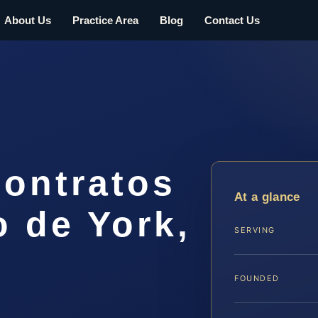
About Us
Practice Area
Blog
Contact Us
ontratos
At a glance
 de York,
SERVING
FOUNDED