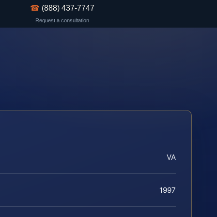
☎
(888) 437-7747
Request a consultation
VA
1997