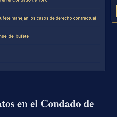
al en el Condado de York
 bufete manejan los casos de derecho contractual
nsel del bufete
tos en el Condado de