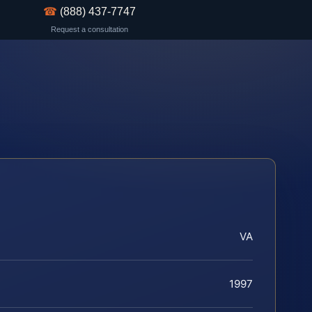
☎
(888) 437-7747
Request a consultation
VA
1997