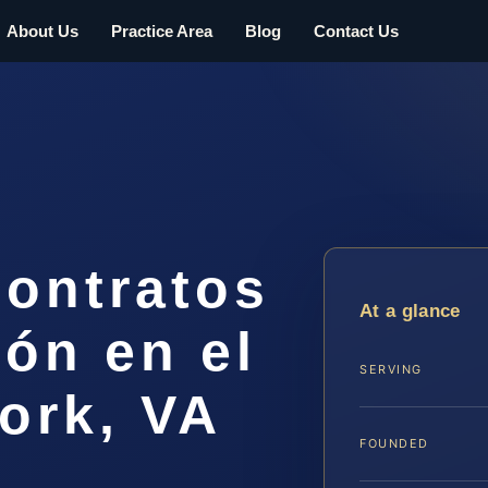
About Us
Practice Area
Blog
Contact Us
ontratos
At a glance
ón en el
SERVING
ork, VA
FOUNDED