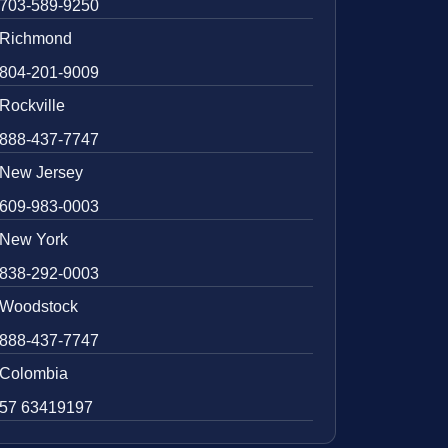
703-589-9250
Richmond
804-201-9009
Rockville
888-437-7747
New Jersey
609-983-0003
New York
838-292-0003
Woodstock
888-437-7747
Colombia
57 63419197