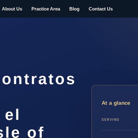
About Us
Practice Area
Blog
Contact Us
ontratos
At a glance
 el
SERVING
le of