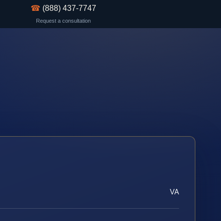
☎
(888) 437-7747
Request a consultation
VA