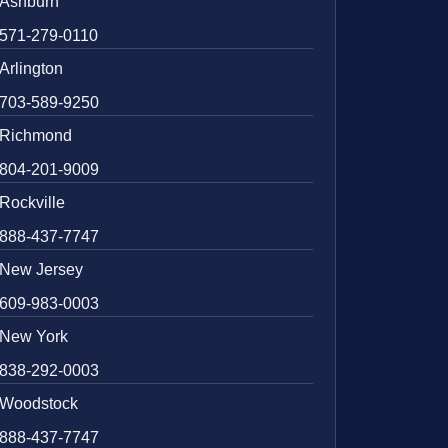
Ashburn
571-279-0110
Arlington
703-589-9250
Richmond
804-201-9009
Rockville
888-437-7747
New Jersey
609-983-0003
New York
838-292-0003
Woodstock
888-437-7747