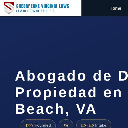
Home
Abogado de D
Propiedad en 
Beach, VA
1997
VA
EN · ES
Founded
Intake