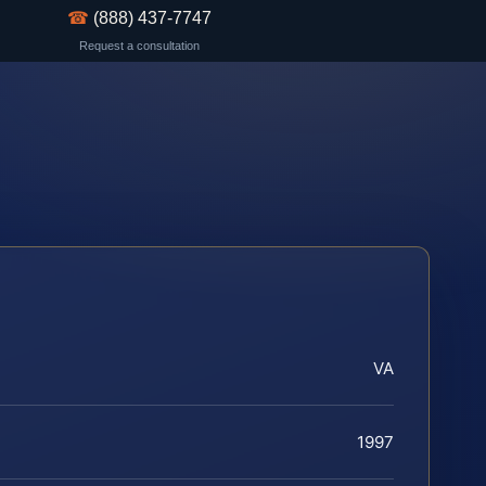
☎
(888) 437-7747
Request a consultation
VA
1997