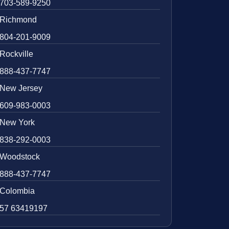
703-589-9250
Richmond
804-201-9009
Rockville
888-437-7747
New Jersey
609-983-0003
New York
838-292-0003
Woodstock
888-437-7747
Colombia
57 63419197