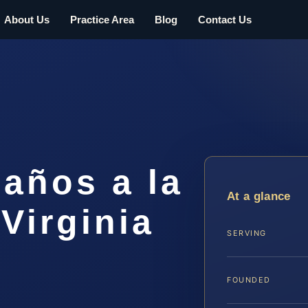
About Us
Practice Area
Blog
Contact Us
años a la
At a glance
Virginia
SERVING
FOUNDED