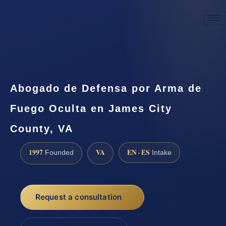
☎
(888) 437-7747
Request a consultation
Abogado de Defensa por Arma de
Fuego Oculta en James City
County, VA
1997
VA
EN · ES
Founded
Intake
Request a consultation