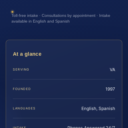
Toll-free intake · Consultations by appointment · Intake
available in English and Spanish
At a glance
VA
SERVING
1997
FOUNDED
English, Spanish
LANGUAGES
Phones Answered 24/7
INTAKE