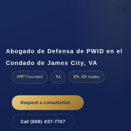
☎
(888) 437-7747
Request a consultation
Abogado de Defensa de PWID en el
Condado de James City, VA
1997
VA
EN · ES
Founded
Intake
Request a consultation
Call (888) 437-7747