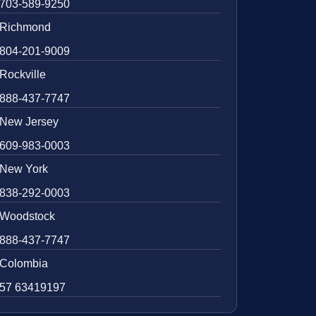
703-589-9250
Richmond
804-201-9009
Rockville
888-437-7747
New Jersey
609-983-0003
New York
838-292-0003
Woodstock
888-437-7747
Colombia
57 63419197