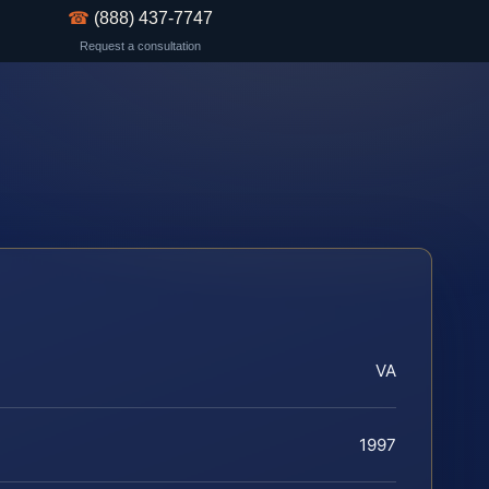
☎
(888) 437-7747
Request a consultation
VA
1997