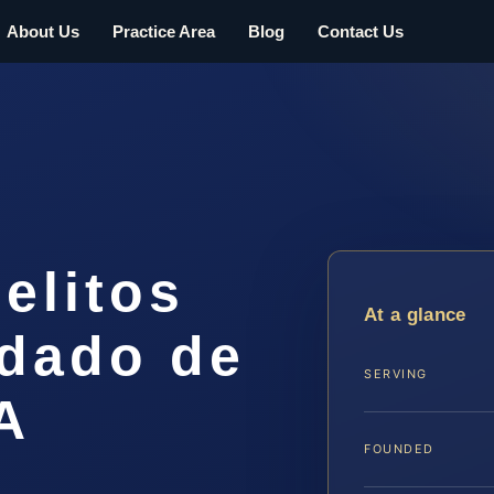
About Us
Practice Area
Blog
Contact Us
elitos
At a glance
dado de
SERVING
A
FOUNDED