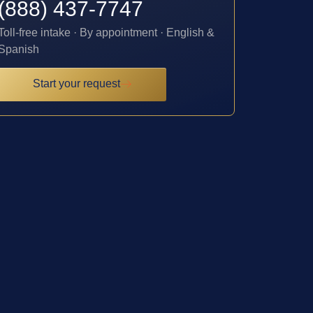
(888) 437-7747
Toll-free intake · By appointment · English &
Spanish
Start your request