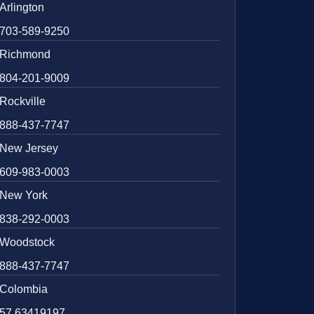
Arlington
703-589-9250
Richmond
804-201-9009
Rockville
888-437-7747
New Jersey
609-983-0003
New York
838-292-0003
Woodstock
888-437-7747
Colombia
57 63419197