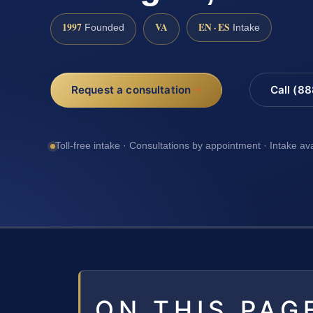
1997
VA
EN · ES
Founded
Intake
Request a consultation
Call (8
Toll-free intake · Consultations by appointment · Intake av
ON THIS PAG