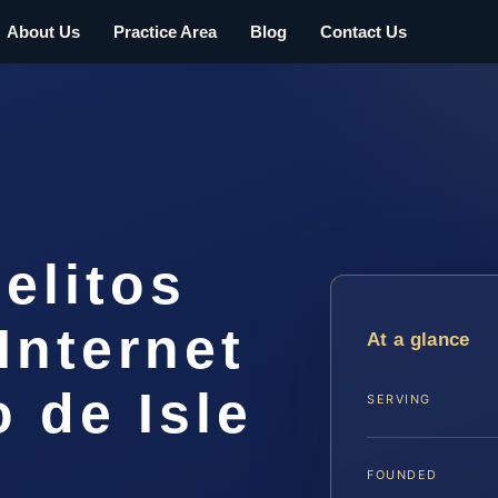
About Us
Practice Area
Blog
Contact Us
elitos
Internet
At a glance
 de Isle
SERVING
FOUNDED