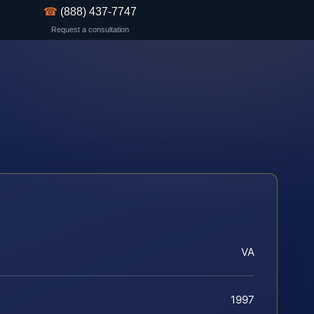
☎
(888) 437-7747
Request a consultation
VA
1997