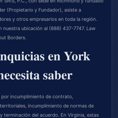
Of SRIS, P.C., con sede en Richmond y fundado
r (Propietario y Fundador), asiste a
adores y otros empresarios en toda la región.
n nuestra ubicación al (888) 437-7747. Law
out Borders.
nquicias en York
necesita saber
r por incumplimiento de contrato,
 territoriales, incumplimiento de normas de
terminación del acuerdo. En Virginia, estas