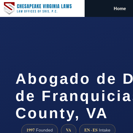
Home
Abogado de D
de Franquicia
County, VA
1997
VA
EN · ES
Founded
Intake