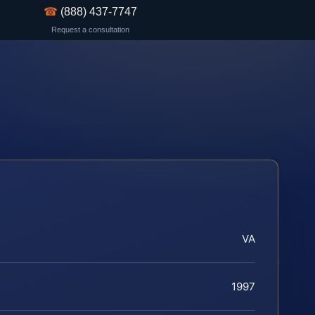
☎
(888) 437-7747
Request a consultation
VA
1997