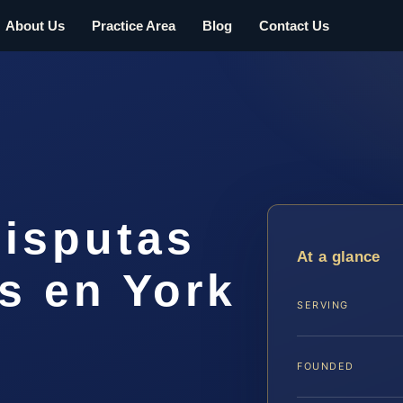
About Us
Practice Area
Blog
Contact Us
isputas
At a glance
s en York
SERVING
FOUNDED