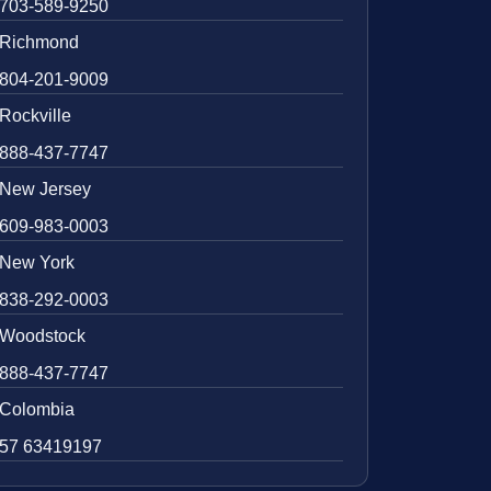
703-589-9250
Richmond
804-201-9009
Rockville
888-437-7747
New Jersey
609-983-0003
New York
838-292-0003
Woodstock
888-437-7747
Colombia
57 63419197