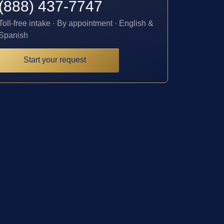
(888) 437-7747
Toll-free intake · By appointment · English &
Spanish
Start your request