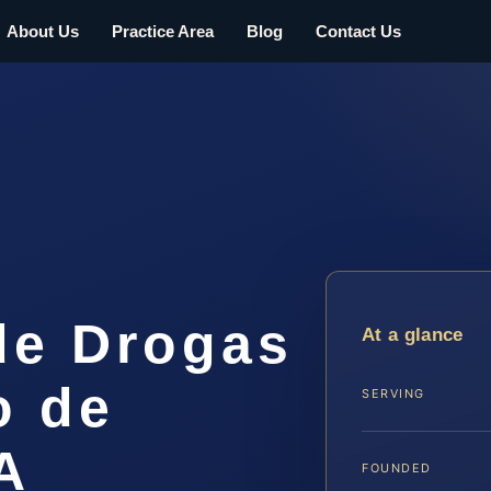
About Us
Practice Area
Blog
Contact Us
de Drogas
At a glance
o de
SERVING
A
FOUNDED