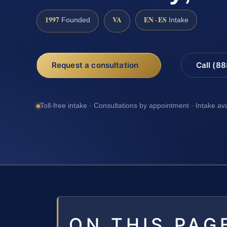
1997
VA
EN · ES
Founded
Intake
Request a consultation
Call (8
Toll-free intake · Consultations by appointment · Intake av
ON THIS PAG