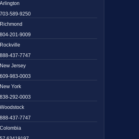
Arlington
703-589-9250
Richmond
804-201-9009
Rockville
888-437-7747
New Jersey
609-983-0003
New York
838-292-0003
Woodstock
888-437-7747
Colombia
57 63419197