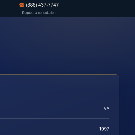
☎
(888) 437-7747
Request a consultation
VA
1997