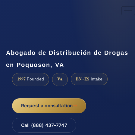
☎
(888) 437-7747
Request a consultation
Abogado de Distribución de Drogas
en Poquoson, VA
1997
VA
EN · ES
Founded
Intake
Request a consultation
Call (888) 437-7747