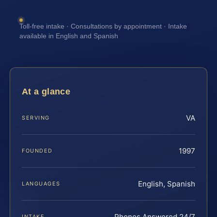
Toll-free intake · Consultations by appointment · Intake
available in English and Spanish
At a glance
VA
SERVING
1997
FOUNDED
English, Spanish
LANGUAGES
Phones Answered 24/7
INTAKE