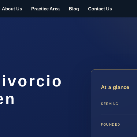
About Us
Practice Area
Blog
Contact Us
ivorcio
At a glance
en
SERVING
A
FOUNDED