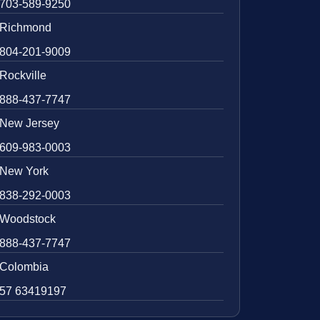
703-589-9250
Richmond
804-201-9009
Rockville
888-437-7747
New Jersey
609-983-0003
New York
838-292-0003
Woodstock
888-437-7747
Colombia
57 63419197