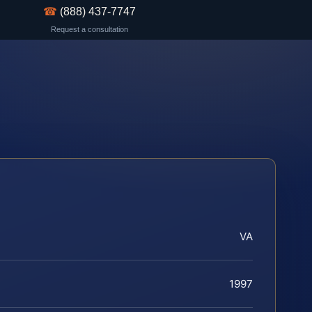
☎
(888) 437-7747
Request a consultation
VA
1997