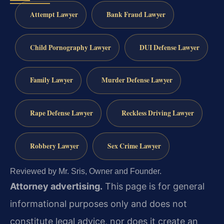
Attempt Lawyer
Bank Fraud Lawyer
Child Pornography Lawyer
DUI Defense Lawyer
Family Lawyer
Murder Defense Lawyer
Rape Defense Lawyer
Reckless Driving Lawyer
Robbery Lawyer
Sex Crime Lawyer
Reviewed by Mr. Sris, Owner and Founder.
Attorney advertising.
This page is for general
informational purposes only and does not
constitute legal advice, nor does it create an