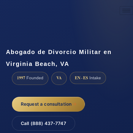
☎
(888) 437-7747
Request a consultation
Abogado de Divorcio Militar en
Virginia Beach, VA
1997
VA
EN · ES
Founded
Intake
Request a consultation
Call (888) 437-7747