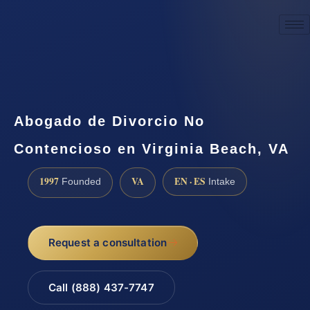
☎
(888) 437-7747
Request a consultation
Abogado de Divorcio No
Contencioso en Virginia Beach, VA
1997
VA
EN · ES
Founded
Intake
Request a consultation
Call (888) 437-7747