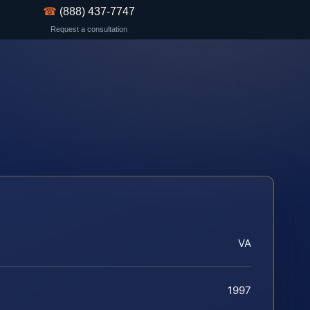
☎
(888) 437-7747
Request a consultation
VA
1997