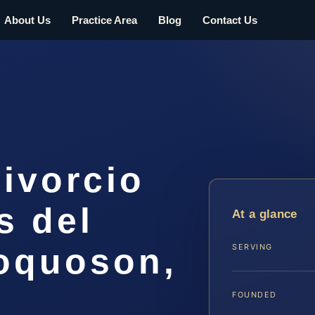
About Us
Practice Area
Blog
Contact Us
ivorcio
s del
At a glance
Poquoson,
SERVING
FOUNDED