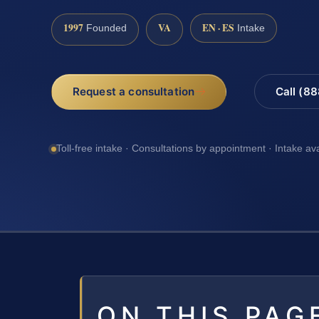
1997
VA
EN · ES
Founded
Intake
Request a consultation
Call (8
Toll-free intake · Consultations by appointment · Intake av
ON THIS PAG