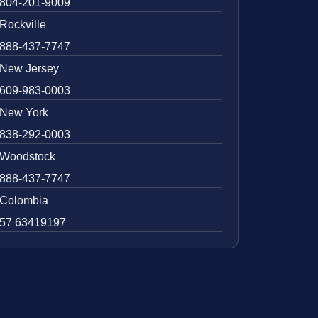
804-201-9009
Rockville
888-437-7747
New Jersey
609-983-0003
New York
838-292-0003
Woodstock
888-437-7747
Colombia
57 63419197