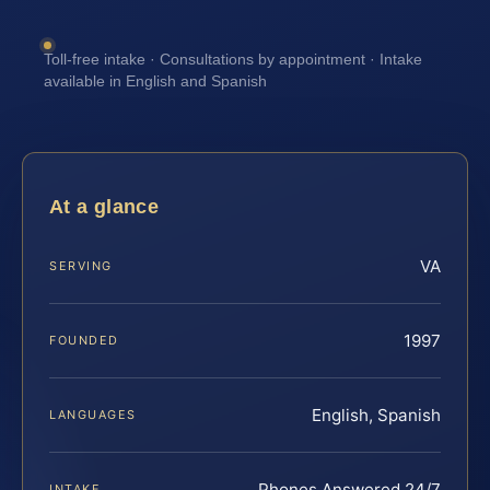
Toll-free intake · Consultations by appointment · Intake
available in English and Spanish
At a glance
VA
SERVING
1997
FOUNDED
English, Spanish
LANGUAGES
Phones Answered 24/7
INTAKE