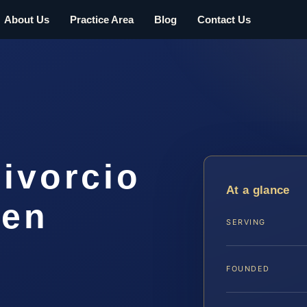
About Us
Practice Area
Blog
Contact Us
ivorcio
At a glance
 en
SERVING
A
FOUNDED