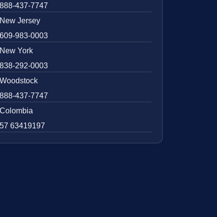
888-437-7747
New Jersey
609-983-0003
New York
838-292-0003
Woodstock
888-437-7747
Colombia
57 63419197