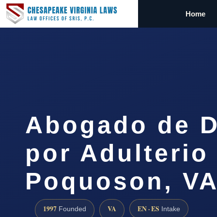
Home
Abogado de D
por Adulterio
Poquoson, V
1997
VA
EN · ES
Founded
Intake