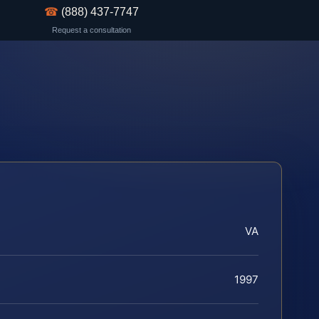
☎
(888) 437-7747
Request a consultation
VA
1997