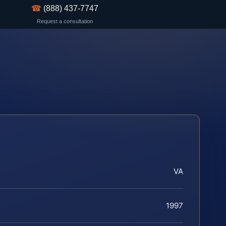
☎
(888) 437-7747
Request a consultation
VA
1997