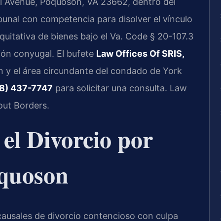
ll Avenue, Poquoson, VA 23662, dentro del
ribunal con competencia para disolver el vínculo
equitativa de bienes bajo el Va. Code § 20-107.3
ión conyugal. El bufete
Law Offices Of SRIS,
 y el área circundante del condado de York
8) 437-7747
para solicitar una consulta. Law
out Borders.
 el Divorcio por
quoson
 causales de divorcio contencioso con culpa