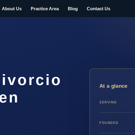
About Us
Practice Area
Blog
Contact Us
ivorcio
At a glance
 en
SERVING
A
FOUNDED