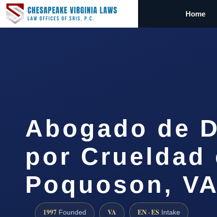
Home
Abogado de D
por Crueldad
Poquoson, V
1997
VA
EN · ES
Founded
Intake