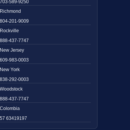
703-589-9250
Richmond
804-201-9009
Rockville
888-437-7747
New Jersey
609-983-0003
New York
838-292-0003
Woodstock
888-437-7747
Colombia
57 63419197