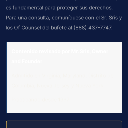
es fundamental para proteger sus derechos.
Para una consulta, comuníquese con el Sr. Sris y
los Of Counsel del bufete al (888) 437-7747.
Contenido revisado por Mr. Sris, Owner
and Founder
Admitido en Virginia, Maryland, Distrito de
Columbia, Nueva Jersey y Nueva York
Practicando desde 1997