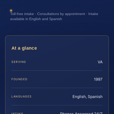
Toll-free intake · Consultations by appointment · Intake
available in English and Spanish
At a glance
VA
SERVING
1997
FOUNDED
English, Spanish
LANGUAGES
Phones Answered 24/7
INTAKE