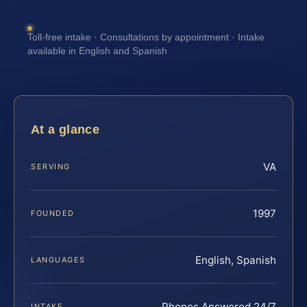
Toll-free intake · Consultations by appointment · Intake
available in English and Spanish
At a glance
VA
SERVING
1997
FOUNDED
English, Spanish
LANGUAGES
Phones Answered 24/7
INTAKE