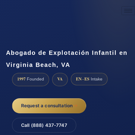
☎
(888) 437-7747
Request a consultation
Abogado de Explotación Infantil en
Virginia Beach, VA
1997
VA
EN · ES
Founded
Intake
Request a consultation
Call (888) 437-7747