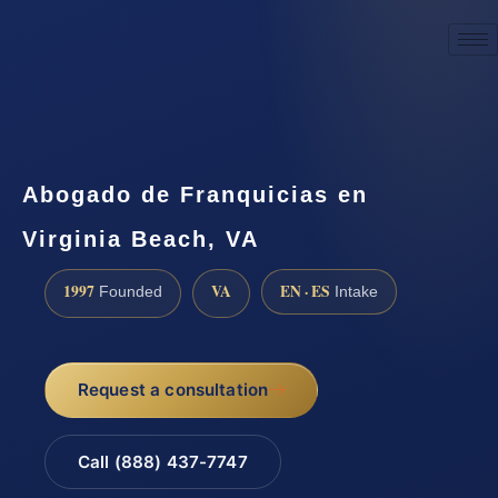
☎
(888) 437-7747
Request a consultation
Abogado de Franquicias en
Virginia Beach, VA
1997
VA
EN · ES
Founded
Intake
Request a consultation
Call (888) 437-7747