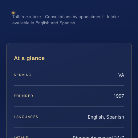
Toll-free intake · Consultations by appointment · Intake
available in English and Spanish
At a glance
VA
SERVING
1997
FOUNDED
English, Spanish
LANGUAGES
Phones Answered 24/7
INTAKE