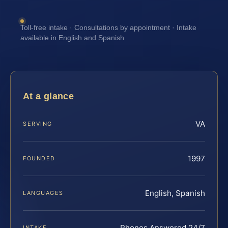
Toll-free intake · Consultations by appointment · Intake
available in English and Spanish
At a glance
VA
SERVING
1997
FOUNDED
English, Spanish
LANGUAGES
Phones Answered 24/7
INTAKE