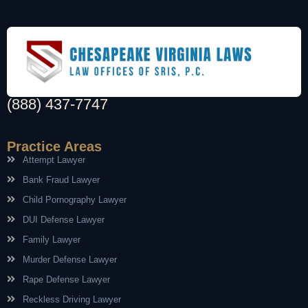
(888) 437-7747
Practice Areas
Attempt Lawyer
Bank Fraud Lawyer
Child Pornography Lawyer
DUI Defense Lawyer
Family Lawyer
Murder Defense Lawyer
Rape Defense Lawyer
Reckless Driving Lawyer