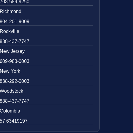
703-589-9250
Richmond
804-201-9009
Rockville
888-437-7747
New Jersey
609-983-0003
New York
838-292-0003
Woodstock
888-437-7747
Colombia
57 63419197