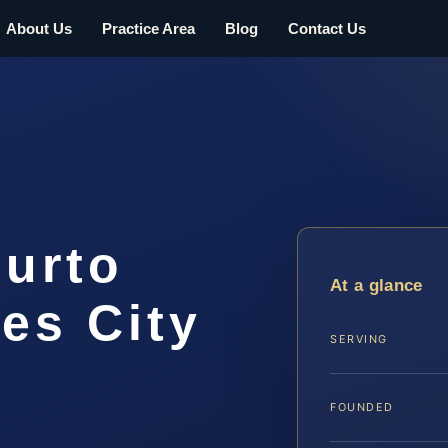
About Us
Practice Area
Blog
Contact Us
urto
At a glance
es City
SERVING
FOUNDED