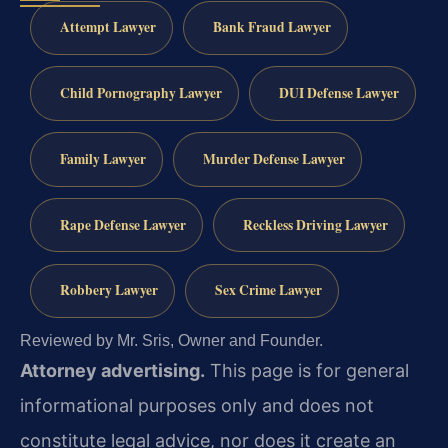
Attempt Lawyer
Bank Fraud Lawyer
Child Pornography Lawyer
DUI Defense Lawyer
Family Lawyer
Murder Defense Lawyer
Rape Defense Lawyer
Reckless Driving Lawyer
Robbery Lawyer
Sex Crime Lawyer
Reviewed by Mr. Sris, Owner and Founder.
Attorney advertising.
This page is for general
informational purposes only and does not
constitute legal advice, nor does it create an