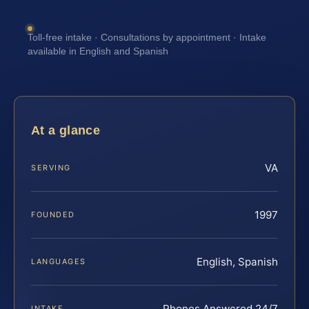
Toll-free intake · Consultations by appointment · Intake
available in English and Spanish
At a glance
VA
SERVING
1997
FOUNDED
English, Spanish
LANGUAGES
Phones Answered 24/7
INTAKE