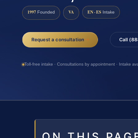
1997
VA
EN · ES
Founded
Intake
Request a consultation
Call (8
Toll-free intake · Consultations by appointment · Intake av
ON THIS PAG