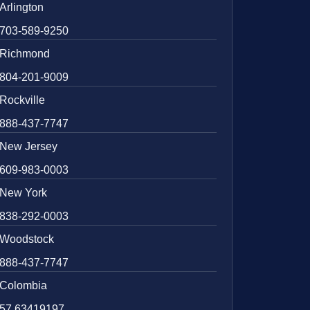
Arlington
703-589-9250
Richmond
804-201-9009
Rockville
888-437-7747
New Jersey
609-983-0003
New York
838-292-0003
Woodstock
888-437-7747
Colombia
57 63419197