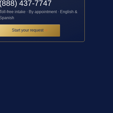
(888) 437-7747
Toll-free intake · By appointment · English &
Spanish
Start your request