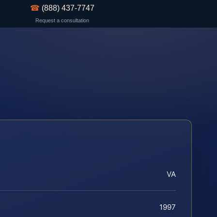
☎
(888) 437-7747
Request a consultation
VA
1997