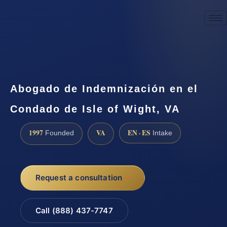
☎
(888) 437-7747
Request a consultation
Abogado de Indemnización en el
Condado de Isle of Wight, VA
1997
VA
EN · ES
Founded
Intake
Request a consultation
Call (888) 437-7747