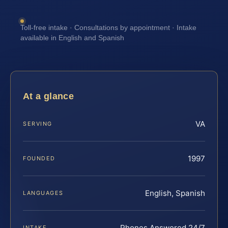
Toll-free intake · Consultations by appointment · Intake
available in English and Spanish
At a glance
VA
SERVING
1997
FOUNDED
English, Spanish
LANGUAGES
Phones Answered 24/7
INTAKE