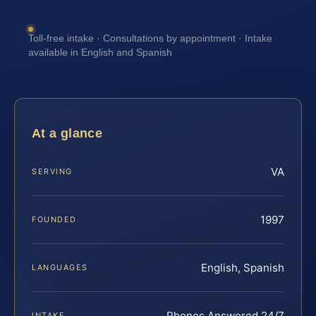
Toll-free intake · Consultations by appointment · Intake
available in English and Spanish
At a glance
VA
SERVING
1997
FOUNDED
English, Spanish
LANGUAGES
Phones Answered 24/7
INTAKE