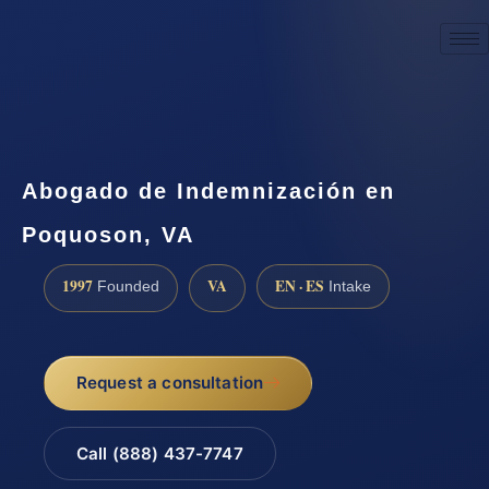
☎
(888) 437-7747
Request a consultation
Abogado de Indemnización en
Poquoson, VA
1997
VA
EN · ES
Founded
Intake
Request a consultation
Call (888) 437-7747