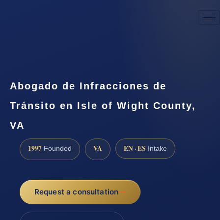
☎
(888) 437-7747
Request a consultation
Abogado de Infracciones de
Tránsito en Isle of Wight County,
VA
1997
VA
EN · ES
Founded
Intake
Request a consultation