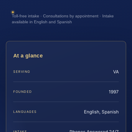
Toll-free intake · Consultations by appointment · Intake
available in English and Spanish
At a glance
VA
SERVING
1997
FOUNDED
English, Spanish
LANGUAGES
Phones Answered 24/7
INTAKE